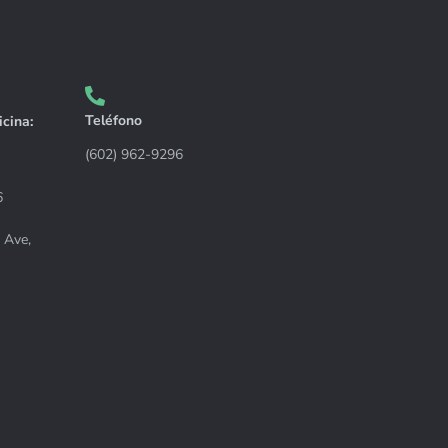
Teléfono
icina:
(602) 962-9296
6
 Ave,